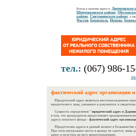
Днепровском 
Всегда в наличии адреса в:
Шевченковском районе
Оболонско
,
районе
Святошинском районе
,
, а та
Фастов
Борисполь
Ирпень
Боярк
,
,
,
тел.:
(067) 986-15
ЗА
фактический адрес организации 
Юридический адрес являеться местонахождением перм
юридического лица, указанное в документах и свидетельс
Сущность определения "
юридический адрес в Дарницк
в том, что арендодатель предоставляет предпринимате
адресу нежилого фонда -
фактический адрес организац
Юридические адреса в данный момент в большинстве 
При этом натуральное место в аренду не сдается, лишь д
адрес и получать на него корреспонденцию.