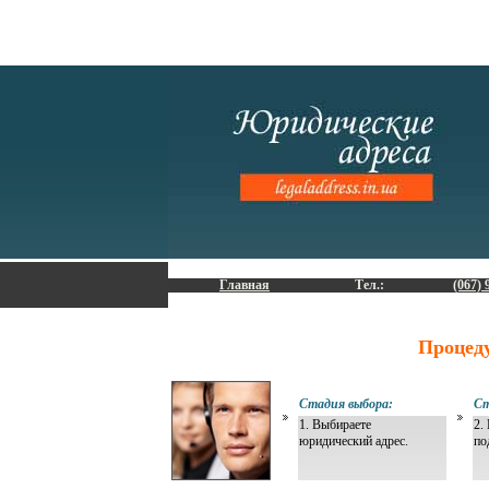
Главная
Тел.:
(067) 
Процед
Стадия выбора:
Ст
1. Выбираете
2.
юридический адрес.
по