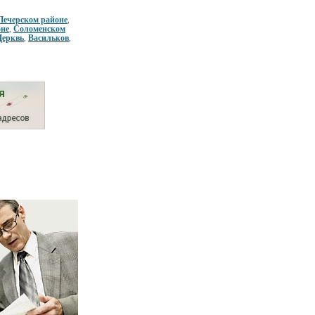
Печерском районе
,
оне
Соломенском
,
Церквь
Васильков
,
,