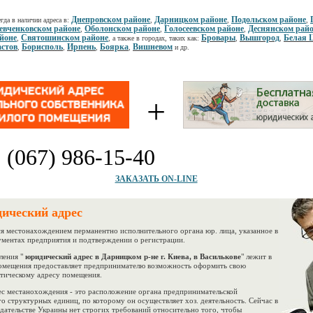
Днепровском районе
Дарницком районе
Подольском районе
гда в наличии адреса в:
,
,
,
вченковском районе
Оболонском районе
Голосеевском районе
Деснянском рай
,
,
,
йоне
Святошинском районе
Бровары
Вышгород
Белая 
,
, а также в городах, таких как:
,
,
стов
Борисполь
Ирпень
Боярка
Вишневом
,
,
,
,
и др.
+
:
(067) 986-15-40
ЗАКАЗАТЬ ON-LINE
ический адрес
 местонахождением перманентно исполнительного органа юр. лица, указанное в
ментах предприятия и подтверждении о регистрации.
ения "
юридический адрес в Дарницком р-не г. Киева, в Василькове
" лежит в
помещения предоставляет предпринимателю возможность оформить свою
тическому адресу помещения.
 местанохождения - это расположение органа предпринимательской
го структурных единиц, по которому он осуществляет хоз. деятельность. Сейчас в
дательстве Украины нет строгих требований относительно того, чтобы