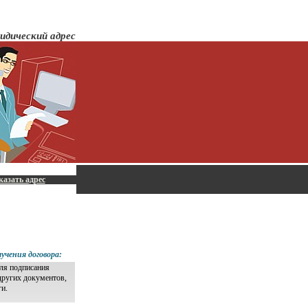
идический адрес
казать адрес
учения договора:
для подписания
других документов,
ги.