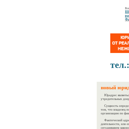
Все
Ше
ра
Фа
тел.
новый юрид
Юрадрес являеться
учредительных доку
Сущность определ
том, что владелец 
организацию по фак
Фактический адрес
деятельности, или е
сегодняшнем законо