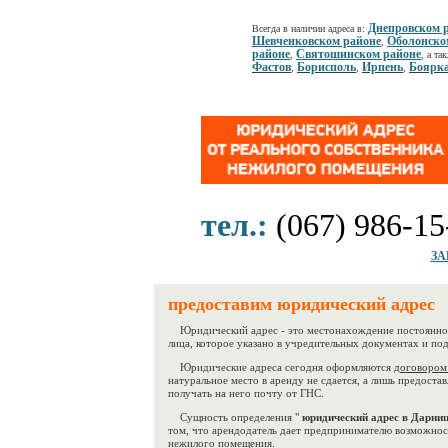
Днепровском 
Всегда в наличии адреса в:
Шевченковском районе
Оболонско
,
районе
Святошинском районе
,
, а та
Фастов
Борисполь
Ирпень
Боярк
,
,
,
тел.:
(067) 986-15
ЗА
предоставим юридический адрес
Юридический адрес - это местонахождение постоянно 
лица, которое указано в учредительных документах и по
Юридические адреса сегодня оформляются
договором
натуральное место в аренду не сдается, а лишь предостав
получать на него почту от ГНС.
Сущность определения "
юридический адрес в Дарни
том, что арендодатель дает предпринимателю возможнос
нежилого помещения.