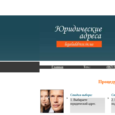
Главная
Тел.:
(067) 
Процед
Стадия выбора:
Ст
1. Выбираете
2.
юридический адрес.
по